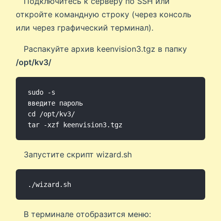
Подключитесь к серверу по SSH или
откройте командную строку (через консоль
или через графический терминал).
Распакуйте архив keenvision3.tgz в папку
/opt/kv3/
sudo -s

введите пароль

cd /opt/kv3/

Запустите скрипт wizard.sh
В терминале отобразится меню: